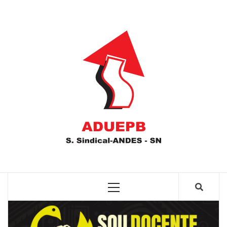
Skip
to
ADUEPB
content
Primary
Menu