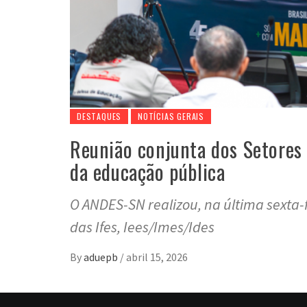
DESTAQUES
NOTÍCIAS GERAIS
Reunião conjunta dos Setores
da educação pública
O ANDES-SN realizou, na última sexta-
das Ifes, Iees/Imes/Ides
By
aduepb
/
abril 15, 2026