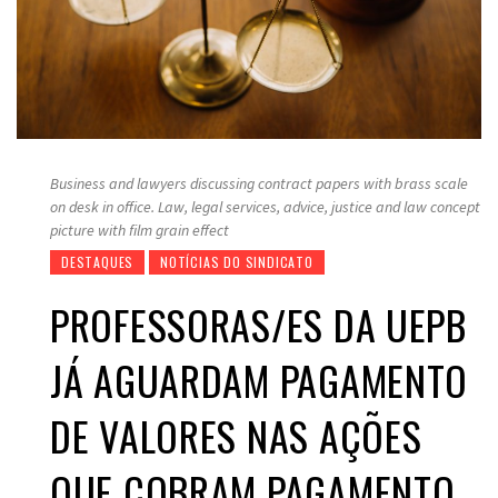
Business and lawyers discussing contract papers with brass scale
on desk in office. Law, legal services, advice, justice and law concept
picture with film grain effect
DESTAQUES
NOTÍCIAS DO SINDICATO
PROFESSORAS/ES DA UEPB
JÁ AGUARDAM PAGAMENTO
DE VALORES NAS AÇÕES
QUE COBRAM PAGAMENTO