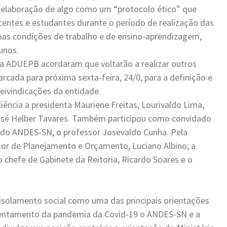
de elaboração de algo como um “protocolo ético” que
centes e estudantes durante o período de realização das
oas condições de trabalho e de ensino-aprendizagem,
unos.
a da ADUEPB acordaram que voltarão a realizar outros
rcada para próxima sexta-feira, 24/0, para a definição e
ivindicações da entidade.
ência a presidenta Mauriene Freitas, Lourivaldo Lima,
osé Helber Tavares. Também participou como convidado
II do ANDES-SN, o professor Josevaldo Cunha. Pela
eitor de Planejamento e Orçamento, Luciano Albino; a
o chefe de Gabinete da Reitoria, Ricardo Soares e o
isolamento social como uma das principais orientações
rentamento da pandemia da Covid-19 o ANDES-SN e a