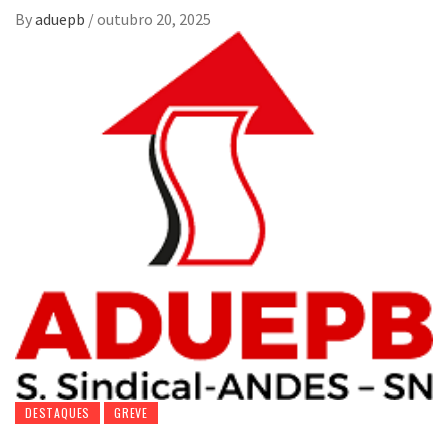
By
aduepb
/
outubro 20, 2025
DESTAQUES
GREVE