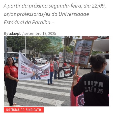
A partir da próxima segunda-feira, dia 22/09,
os/as professoras/es da Universidade
Estadual da Paraíba –
By
aduepb
/
setembro 18, 2025
NOTÍCIAS DO SINDICATO