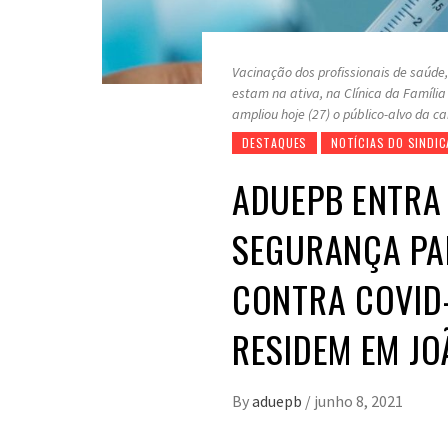
Vacinação dos profissionais de saúde
estam na ativa, na Clínica da Família
ampliou hoje (27) o público-alvo da 
DESTAQUES
NOTÍCIAS DO SINDI
ADUEPB ENTRA
SEGURANÇA PA
CONTRA COVID
RESIDEM EM JO
By
aduepb
/
junho 8, 2021