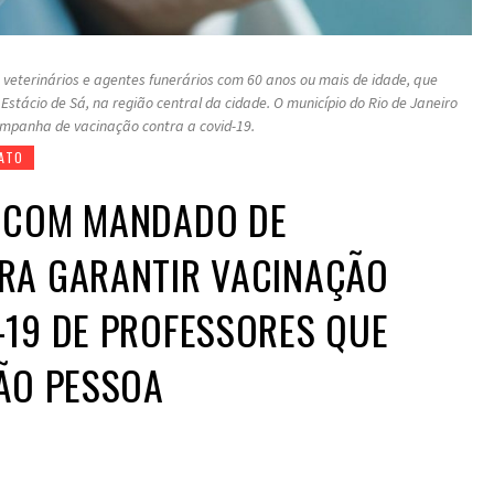
, veterinários e agentes funerários com 60 anos ou mais de idade, que
 Estácio de Sá, na região central da cidade. O município do Rio de Janeiro
campanha de vacinação contra a covid-19.
CATO
 COM MANDADO DE
RA GARANTIR VACINAÇÃO
-19 DE PROFESSORES QUE
ÃO PESSOA