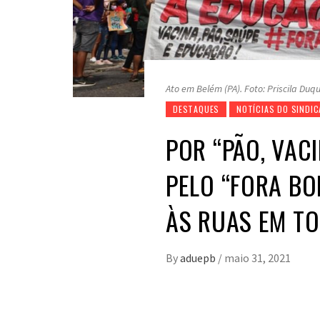
Ato em Belém (PA). Foto: Priscila Duqu
DESTAQUES
NOTÍCIAS DO SINDI
POR “PÃO, VAC
PELO “FORA B
ÀS RUAS EM TO
By
aduepb
/
maio 31, 2021