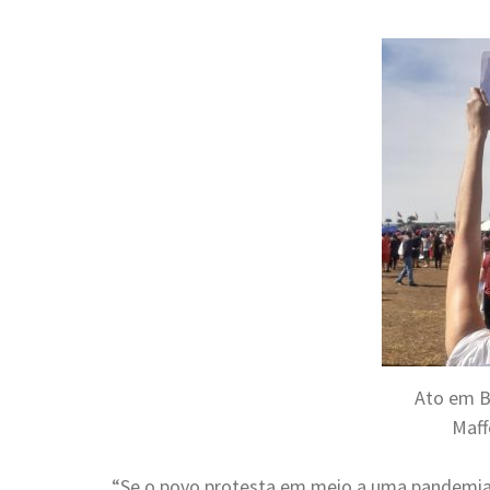
Ato em Br
Maff
“Se o povo protesta em meio a uma pandemia 