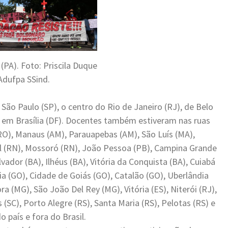
PA). Foto: Priscila Duque
Adufpa SSind.
São Paulo (SP), o centro do Rio de Janeiro (RJ), de Belo
, em Brasília (DF). Docentes também estiveram nas ruas
RO), Manaus (AM), Parauapebas (AM), São Luís (MA),
tal (RN), Mossoró (RN), João Pessoa (PB), Campina Grande
lvador (BA), Ilhéus (BA), Vitória da Conquista (BA), Cuiabá
a (GO), Cidade de Goiás (GO), Catalão (GO), Uberlândia
a (MG), São João Del Rey (MG), Vitória (ES), Niterói (RJ),
s (SC), Porto Alegre (RS), Santa Maria (RS), Pelotas (RS) e
 país e fora do Brasil.