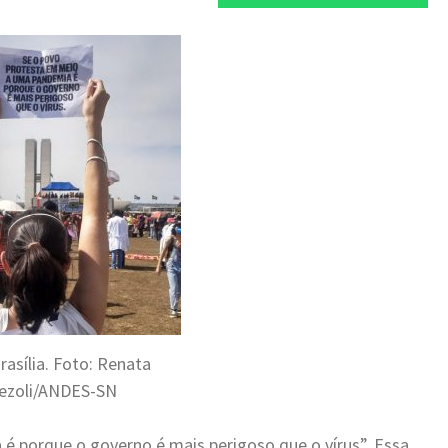
asília. Foto: Renata
ezoli/ANDES-SN
é porque o governo é mais perigoso que o vírus”. Essa