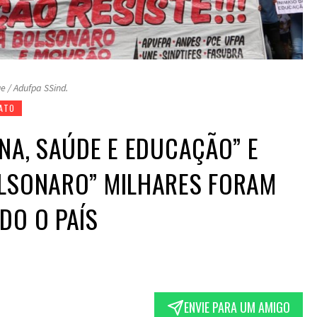
e / Adufpa SSind.
CATO
INA, SAÚDE E EDUCAÇÃO” E
OLSONARO” MILHARES FORAM
DO O PAÍS
ENVIE PARA UM AMIGO